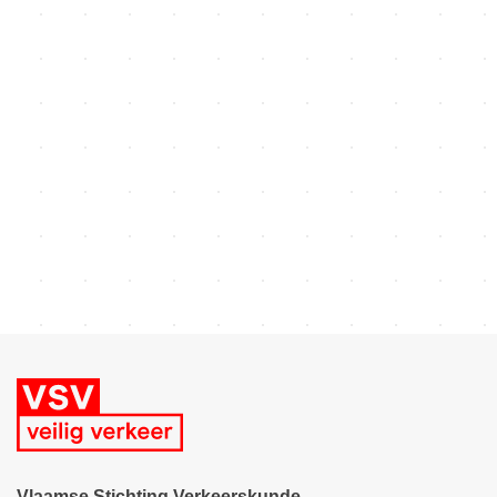
Met concrete voorbeelden uit verschillende lopende
proefprojecten in binnen- en buitenland, waar o.a. ook de VSV
en Mobiel21 betrokken zijn.
Herbekijk deze sessie:
Vlaamse Stichting Verkeerskunde