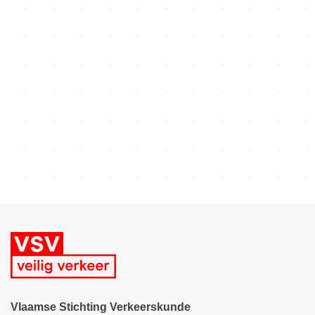
voetgangerstraining. Die kunnen zelfs leiden tot een heus
brevet. Samen met enkele kleuters uit Bornem tonen we je dat
die verkeersspelletjes allemaal ook heel doenbaar zijn in de
praktijk.
Aangeraden voor: kleuterleid(st)ers en turnleerkrachten, maar
uiteraard is iedereen welkom.
Vlaamse Stichting Verkeerskunde